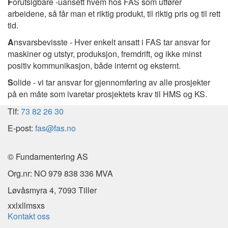
F
orutsigbare -uansett hvem hos FAS som utfører
arbeidene, så får man et riktig produkt, til riktig pris og til rett
tid.
A
nsvarsbevisste - Hver enkelt ansatt i FAS tar ansvar for
maskiner og utstyr, produksjon, fremdrift, og ikke minst
positiv kommunikasjon, både internt og eksternt.
S
olide - vi tar ansvar for gjennomføring av alle prosjekter
på en måte som ivaretar prosjektets krav til HMS og KS.
Tlf:
73 82 26 30
E-post:
fas@fas.no
© Fundamentering AS
Org.nr: NO 979 838 336 MVA
Løvåsmyra 4, 7093 Tiller
xxl
xl
l
m
s
xs
Kontakt oss