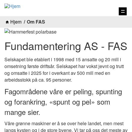
Vis
navi
Hjem
Om FAS
Fundamentering AS - FAS
Selskapet ble etablert i 1998 med 15 ansatte og 20 mill i
omsetning første driftsår. Selskapet har vokst jevnt og trutt
og omsatte i 2025 for i overkant av 500 mill med en
arbeidsstokk på ca. 95 personer.
Fagområdene våre er peling, spunting
og forankring, «spunt og pel» som
mange sier.
Våre grønne maskiner er å se over hele landet, men mest
langs kysten og i de store byene. Vi tar på oss det meste av