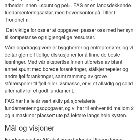
arbeider innen «spunt og pel». FAS er en landsdekkende
fundamenteringsaktør, med hovedkontor på Tiller i
Trondheim.
Det viktige for oss er at oppgaven passer oss med hensyn
til kompetanse og tilgjengelige ressurser.
Våre oppdragsgivere er byggherrer og entreprenører, og vi
deltar gjerne i tidlige diskusjoner for å finne de beste
løsninger. Med vår ekspertise innen utførelse av blant
annet spunt med borede forankringer, stålkjernepeler og
andre fjellforankringer, samt ramming av grove
stålrørspeler til fjell eller løsmasse, er vi et allsidig og solid
alternativ for et godt fundament.
FAS har i alle år vært aktiv på sjørelaterte
fundamenteringsoppgaver, og vi har til enhver tid mellom 2
og 4 maskiner plassert ute på lektere langs hele kysten.
Mål og visjoner
Fundamentering AS skal være ledende i Norge innen